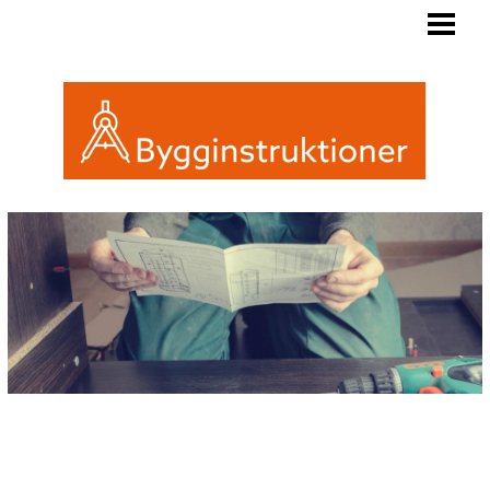
BYGGINSTRUKTIONER
REGLER FRIGGEBOD
ATTEFALL ELLER FRIGGEBOD
INREDA EN FRIGGEBOD
BLOGG