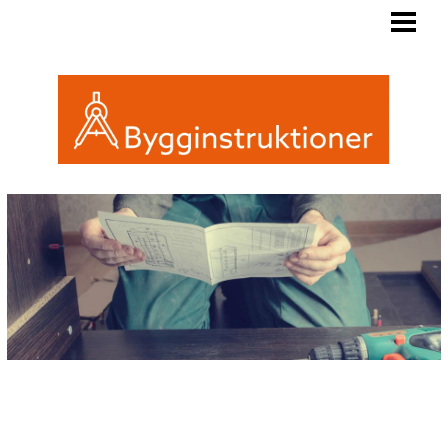
BYGGINSTRUKTIONER
REGLER FRIGGEBOD
ATTEFALL ELLER FRIGGEBOD
INREDA EN FRIGGEBOD
BLOGG