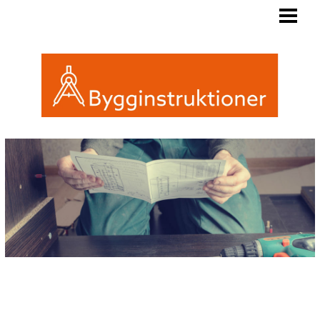
BYGGINSTRUKTIONER
REGLER FRIGGEBOD
ATTEFALL ELLER FRIGGEBOD
INREDA EN FRIGGEBOD
BLOGG