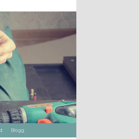
d
Blogg