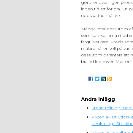
görs renoveringen precis 
ingen tid att förlora. En 
uppskattad målare.
Många letar dessutom eft
som kan komma med sma
färgtillverkare. Precis so
målare håller koll på vad 
dessutom garantera att 
bra tid framöver. Mer om
Andra inlägg
Smart relining med 
Vikten av att utfö
besiktning i Stockh
Vikten av regelbunde