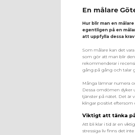
En målare Göt
Hur blir man en målare
egentligen på en måla
att uppfylla dessa kra
Som målare kan det vara sv
som gör att man blir de
rekommenderar i recensi
gång på gång och talar go
Många lämnar numera omd
Dessa omdömen dyker upp
tjänster på nätet. Det är 
klingar positivt eftersom
Viktigt att tänka 
Att bli klar i tid är en vi
stressiga liv finns det in