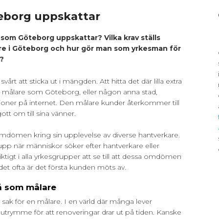
eborg uppskattar
 som Göteborg uppskattar? Vilka krav ställs
re i Göteborg och hur gör man som yrkesman för
v?
årt att sticka ut i mängden. Att hitta det där lilla extra
n målare som Göteborg, eller någon anna stad,
oner på internet. Den målare kunder återkommer till
tt om till sina vänner.
ömen kring sin upplevelse av diverse hantverkare.
 när människor söker efter hantverkare eller
viktigt i alla yrkesgrupper att se till att dessa omdömen
 det ofta är det första kunden möts av.
på som målare
ktig sak för en målare. I en värld där många lever
te utrymme för att renoveringar drar ut på tiden. Kanske