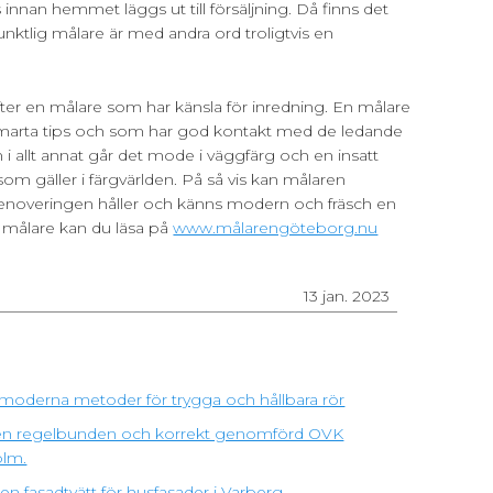
innan hemmet läggs ut till försäljning. Då finns det
punktlig målare är med andra ord troligtvis en
er en målare som har känsla för inredning. En målare
rta tips och som har god kontakt med de ledande
m i allt annat går det mode i väggfärg och en insatt
som gäller i färgvärlden. På så vis kan målaren
renoveringen håller och känns modern och fräsch en
 målare kan du läsa på
www.målarengöteborg.nu
13 jan. 2023
moderna metoder för trygga och hållbara rör
ra en regelbunden och korrekt genomförd OVK
olm.
n fasadtvätt för husfasader i Varberg