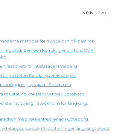
13 feb. 2020
moderna metoder för trygga och hållbara rör
ra en regelbunden och korrekt genomförd OVK
olm.
n fasadtvätt för husfasader i Varberg
tongarbeten för alla typer av projekt
ra anläggningsprojekt i Sollentuna
ra resultat vid köksrenovering i Göteborg
d stamspolning i Stockholm för långvarigt
branschen med totalentreprenad i Göteborg
 med stängselservice i Stockholm ger långvarigt skydd