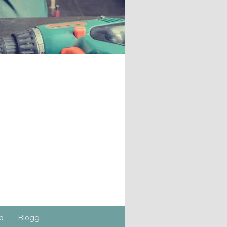
d
Blogg