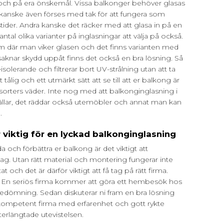
ch på era önskemål. Vissa balkonger behöver glasas
h kanske även förses med tak för att fungera som
stider. Andra kanske det räcker med att glasa in på en
antal olika varianter på inglasningar att välja på också.
tem där man viker glasen och det finns varianten med
saknar skydd uppåt finns det också en bra lösning. Så
isolerande och filtrerar bort UV-strålning utan att ta
tålig och ett utmärkt sätt att se till att er balkong är
la sorters väder. Inte nog med att balkonginglasning i
ällar, det räddar också utemöbler och annat man kan
.
r viktig för en lyckad balkonginglasning
a och förbättra er balkong är det viktigt att
ag. Utan rätt material och montering fungerar inte
 och det är därför viktigt att få tag på rätt firma.
t. En seriös firma kommer att göra ett hembesök hos
 bedömning. Sedan diskuterar ni fram en bra lösning
En kompetent firma med erfarenhet och gott rykte
erlängtade utevistelsen.