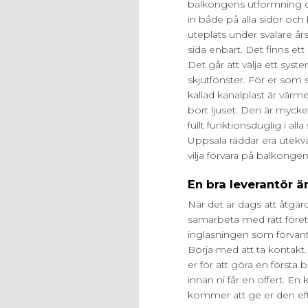
balkongens utformning o
in både på alla sidor oc
uteplats under svalare år
sida enbart. Det finns ett 
Det går att välja ett sys
skjutfönster. För er som 
kallad kanalplast är värme
bort ljuset. Den är mycket 
fullt funktionsduglig i al
Uppsala räddar era utekv
vilja förvara på balkongen
En bra leverantör ä
När det är dags att åtgärd
samarbeta med rätt föret
inglasningen som förväntat
Börja med att ta kontak
er för att göra en första
innan ni får en offert. 
kommer att ge er den eft