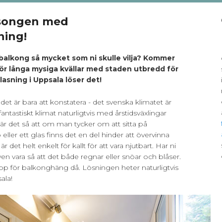
äsongen med
ning!
r balkong så mycket som ni skulle vilja? Kommer
för långa mysiga kvällar med staden utbredd för
lasning i Uppsala löser det!
det är bara att konstatera - det svenska klimatet är
tt fantastiskt klimat naturligtvis med årstidsväxlingar
k är det så att om man tycker om att sitta på
ler ett glas finns det en del hinder att övervinna
är det helt enkelt för kallt för att vara njutbart. Har ni
en vara så att det både regnar eller snöar och blåser.
topp för balkonghäng då. Lösningen heter naturligtvis
ala!