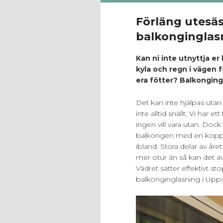
Förläng utes
balkonginglas
Kan ni inte utnyttja e
kyla och regn i vägen 
era fötter? Balkonging
Det kan inte hjälpas utan 
inte alltid snällt. Vi har e
ingen vill vara utan. Doc
balkongen med en kopp el
ibland. Stora delar av året 
mer otur än så kan det äv
Vädret sätter effektivt s
balkonginglasning i Upps