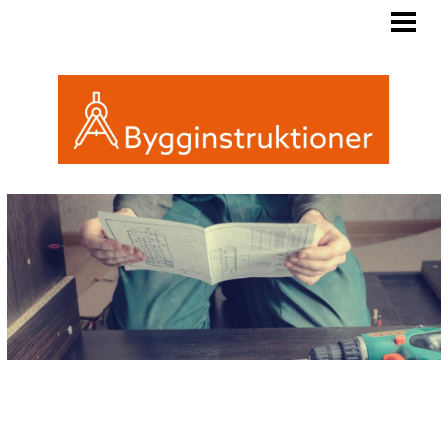
BYGGINSTRUKTIONER
REGLER FRIGGEBOD
ATTEFALL ELLER FRIGGEBOD
INREDA EN FRIGGEBOD
BLOGG