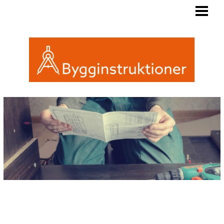
BYGGINSTRUKTIONER
REGLER FRIGGEBOD
ATTEFALL ELLER FRIGGEBOD
INREDA EN FRIGGEBOD
BLOGG