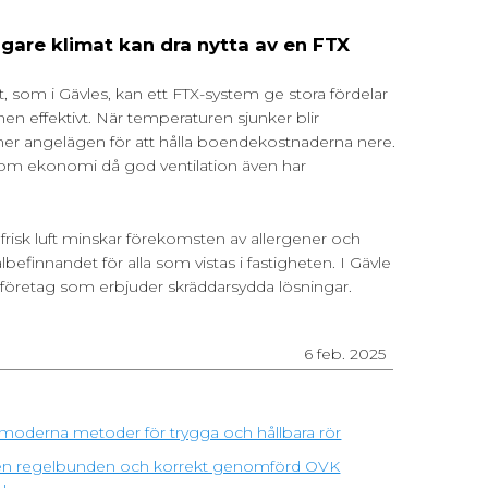
gare klimat kan dra nytta av en FTX
t, som i Gävles, kan ett FTX-system ge stora fördelar
nen effektivt. När temperaturen sjunker blir
er angelägen för att hålla boendekostnaderna nere.
a om ekonomi då god ventilation även har
risk luft minskar förekomsten av allergener och
lbefinnandet för alla som vistas i fastigheten. I Gävle
onsföretag som erbjuder skräddarsydda lösningar.
6 feb. 2025
moderna metoder för trygga och hållbara rör
ra en regelbunden och korrekt genomförd OVK