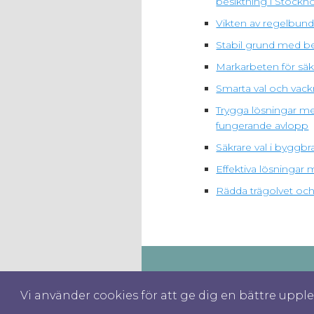
besiktning i Stockh
Vikten av regelbunde
Stabil grund med be
Markarbeten för säk
Smarta val och vack
Trygga lösningar me
fungerande avlopp
Säkrare val i bygg
Effektiva lösningar
Rädda trägolvet och 
Vi använder cookies för att ge dig en bättre upp