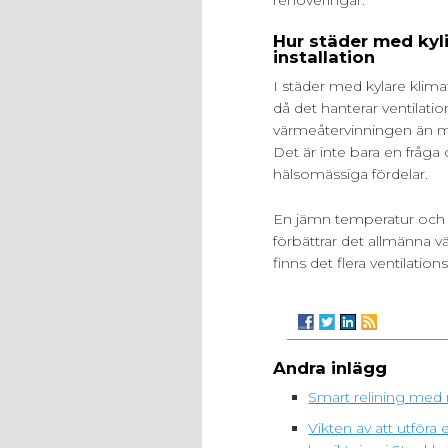
renoveringar.
Hur städer med kyli
installation
I städer med kylare klima
då det hanterar ventilatio
värmeåtervinningen än m
Det är inte bara en fråg
hälsomässiga fördelar.
En jämn temperatur och f
förbättrar det allmänna vä
finns det flera ventilati
Andra inlägg
Smart relining med 
Vikten av att utfö