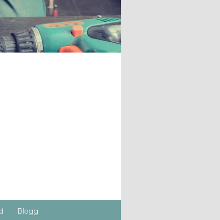
d
Blogg