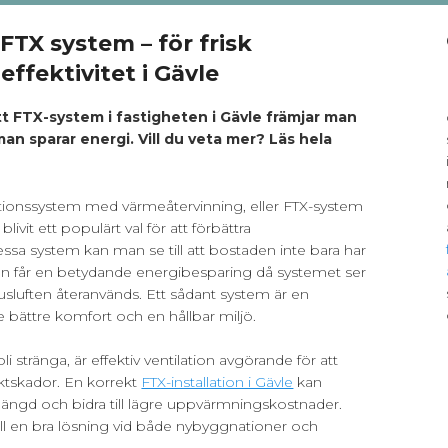
 FTX system – för frisk
effektivitet i Gävle
tt FTX-system i fastigheten i Gävle främjar man
an sparar energi. Vill du veta mer? Läs hela
tilationssystem med värmeåtervinning, eller FTX-system
livit ett populärt val för att förbättra
sa system kan man se till att bostaden inte bara har
 man får en betydande energibesparing då systemet ser
husluften återanvänds. Ett sådant system är en
 bättre komfort och en hållbar miljö.
bli stränga, är effektiv ventilation avgörande för att
tskador. En korrekt
FTX-installation i Gävle
kan
längd och bidra till lägre uppvärmningskostnader.
till en bra lösning vid både nybyggnationer och