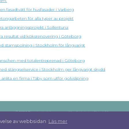
olm.
n fasadtvätt för husfasader i Varberg
tongarbeten för alla typer av projekt
ra anläggningsprojekt i Sollentuna
ra resultat vid köksrenovering i Göteborg
d stamspolning i Stockholm för långvarigt
branschen med totalentreprenad i Göteborg
 med stängselservice i Stockholm ger långvarigt skydd
anlita en firma i Täby som utför golvslipning
© 2026 Bygginstruktioner.com. Alla rättigheter förbehållna.
levelse av webbsidan
Läs mer