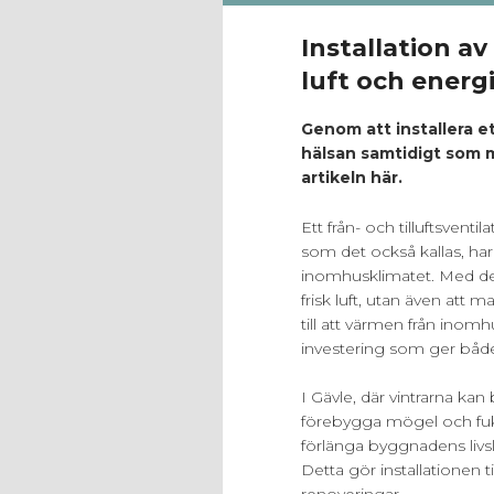
Installation av
luft och energi
Genom att installera e
hälsan samtidigt som m
artikeln här.
Ett från- och tilluftsven
som det också kallas, har b
inomhusklimatet. Med des
frisk luft, utan även att
till att värmen från inom
investering som ger både
I Gävle, där vintrarna kan 
förebygga mögel och fuk
förlänga byggnadens livs
Detta gör installationen 