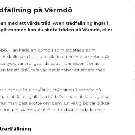
dfällning på Värmdö
an med att vårda träd. Även trädfällning ingår i
agit examen kan du sköta träden på Värmdö, eller
 jobb. Han hade en kompis som arbetade som
 det skulle vara kul. Han gillade att arbeta utomhus. Att
ckså tyckt varit roligt ända sedan barnsben. Jonas
n för att diskutera vad det innebar att arbeta med
n hade gått en tvåårig utbildning till arborist på
n fått lära sig allt om träd. De hade fått lära sig vilka
 hur man bäst skötte om dem. En viktig bit var också
och hur träd ska beskäras för att ta bort skadade delar
trädfällning