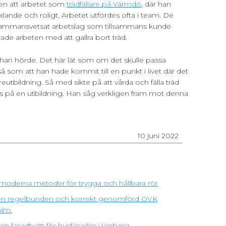
en att arbetet som
trädfällare på Värmdö
, där han
lande och roligt. Arbetet utfördes ofta i team. De
t sammansvetsat arbetslag som tillsammans kunde
ade arbeten med att gallra bort träd.
 han hörde. Det här lät som om det skulle passa
som att han hade kommit till en punkt i livet där det
eutbildning. Så med sikte på att vårda och fälla träd
ats på en utbildning. Han såg verkligen fram mot denna
10 juni 2022
moderna metoder för trygga och hållbara rör
ra en regelbunden och korrekt genomförd OVK
olm.
n fasadtvätt för husfasader i Varberg