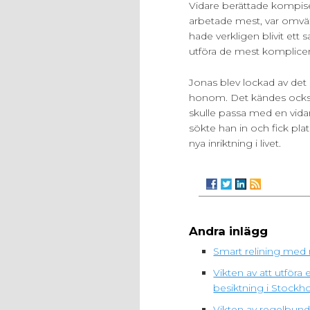
Vidare berättade kompis
arbetade mest, var omväx
hade verkligen blivit et
utföra de mest komplicer
Jonas blev lockad av det
honom. Det kändes också 
skulle passa med en vidar
sökte han in och fick pl
nya inriktning i livet.
Andra inlägg
Smart relining med 
Vikten av att utfö
besiktning i Stockh
Vikten av regelbunde