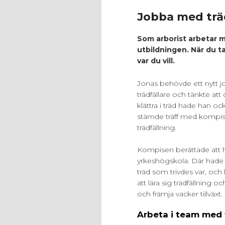
Jobba med trä
Som arborist arbetar m
utbildningen. När du t
var du vill.
Jonas behövde ett nytt
trädfällare och tänkte att
klättra i träd hade han o
stämde träff med kompise
trädfällning.
Kompisen berättade att ha
yrkeshögskola. Där hade ha
träd som trivdes var, och
att lära sig trädfällning 
och främja vacker tillväxt.
Arbeta i team med 