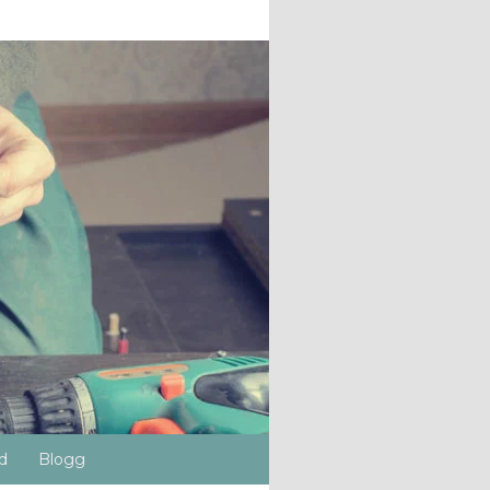
d
Blogg