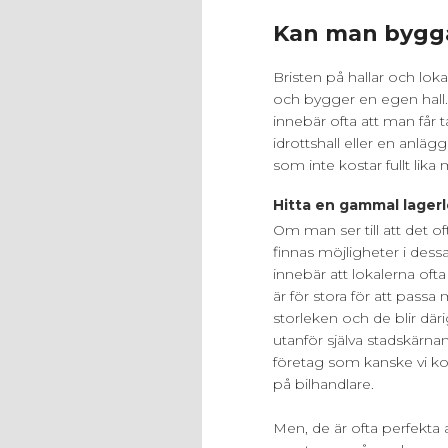
Kan man bygga
Bristen på hallar och lok
och bygger en egen hall
innebär ofta att man får
idrottshall eller en anlä
som inte kostar fullt lika
Hitta en gammal lagerl
Om man ser till att det o
finnas möjligheter i dessa.
innebär att lokalerna oft
är för stora för att passa
storleken och de blir där
utanför själva stadskärna
företag som kanske vi kom
på bilhandlare.
Men, de är ofta perfekta a