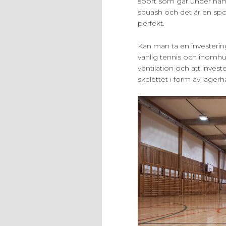
sport som går under namn
squash och det är en spor
perfekt.
Kan man ta en investerin
vanlig tennis och inomhus
ventilation och att invester
skelettet i form av lagerha