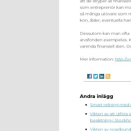
att de stryper all finansie
som entreprenör kan man n
så många utövare som möjl
kön, ålder, eventuella h
Dessutom kan man ofta s
arvsfonden exempelvis. Ko
varenda finansiell sten. 
Mer information:
http://
Andra inlägg
Smart relining med 
Vikten av att utfö
besiktning i Stockh
Vikten av regelbunde