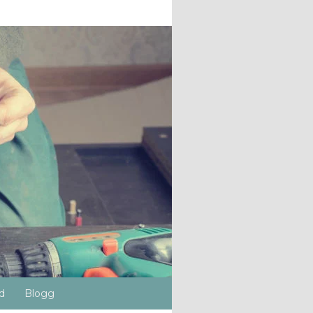
d
Blogg