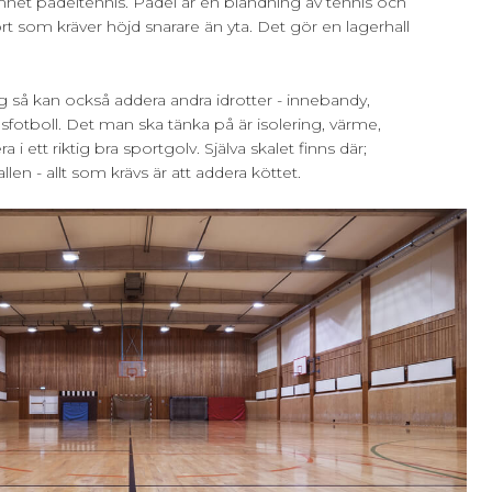
et padeltennis. Padel är en blandning av tennis och
t som kräver höjd snarare än yta. Det gör en lagerhall
g så kan också addera andra idrotter - innebandy,
fotboll. Det man ska tänka på är isolering, värme,
a i ett riktig bra sportgolv. Själva skalet finns där;
llen - allt som krävs är att addera köttet.