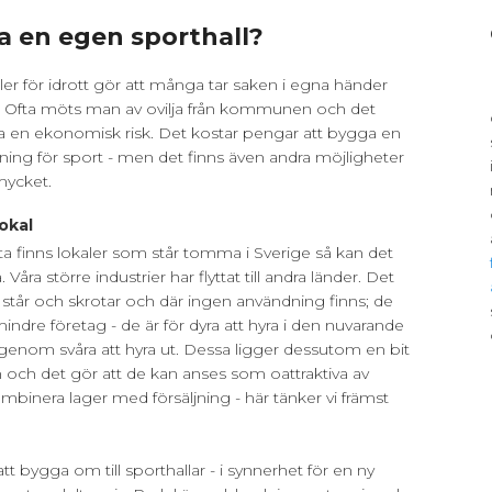
 en egen sporthall?
aler för idrott gör att många tar saken i egna händer
. Ofta möts man av ovilja från kommunen och det
 ta en ekonomisk risk. Det kostar pengar att bygga en
ggning för sport - men det finns även andra möjligheter
 mycket.
okal
fta finns lokaler som står tomma i Sverige så kan det
 Våra större industrier har flyttat till andra länder. Det
a står och skrotar och där ingen användning finns; de
 mindre företag - de är för dyra att hyra i den nuvarande
igenom svåra att hyra ut. Dessa ligger dessutom en bit
n och det gör att de kan anses som oattraktiva av
binera lager med försäljning - här tänker vi främst
tt bygga om till sporthallar - i synnerhet för en ny