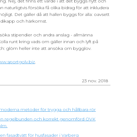
ring. Nej, det finns ett värde i att det byggs nytt och
aturligtvis försöka få olika bidrag för att inkludera
igt. Det gäller då att hallen byggs för alla: oavsett
andikapp och härkomst.
öka stipendier och andra anslag - allmänna
lla runt kring vads om gäller innan och lyft på
Och: glöm heller inte att ansöka om bygglov.
www.sportgolv.biz
.
23 nov. 2018
moderna metoder för trygga och hållbara rör
ra en regelbunden och korrekt genomförd OVK
olm.
n fasadtvätt för husfasader i Varberg