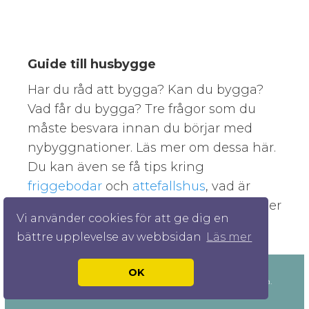
Guide till husbygge
Har du råd att bygga? Kan du bygga?
Vad får du bygga? Tre frågor som du
måste besvara innan du börjar med
nybyggnationer. Läs mer om dessa här.
Du kan även se få tips kring
friggebodar
och
attefallshus
, vad är
skillnaden mellan dessa och hur bygger
Vi använder cookies för att ge dig en
du dem?
bättre upplevelse av webbsidan
Läs mer
OK
© 2026 Bygginstruktioner.com. Alla rättigheter förbehållna.