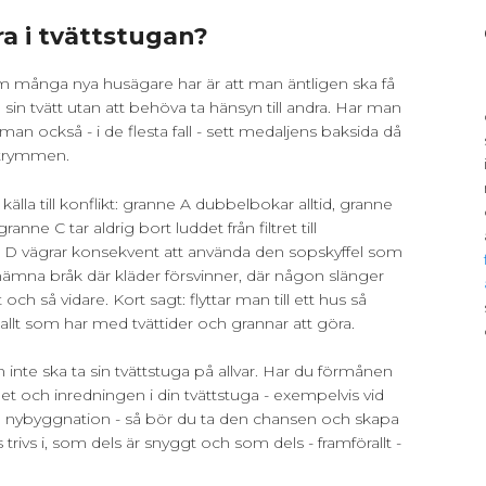
a i tvättstugan?
ånga nya husägare har är att man äntligen ska få
 sin tvätt utan att behöva ta hänsyn till andra. Har man
man också - i de flesta fall - sett medaljens baksida då
utrymmen.
källa till konflikt: granne A dubbelbokar alltid, granne
ranne C tar aldrig bort luddet från filtret till
 D vägrar konsekvent att använda den sopskyffel som
 nämna bråk där kläder försvinner, där någon slänger
 och så vidare. Kort sagt: flyttar man till ett hus så
 allt som har med tvättider och grannar att göra.
inte ska ta sin tvättstuga på allvar. Har du förmånen
t och inredningen i din tvättstuga - exempelvis vid
en nybyggnation - så bör du ta den chansen och skapa
rivs i, som dels är snyggt och som dels - framförallt -