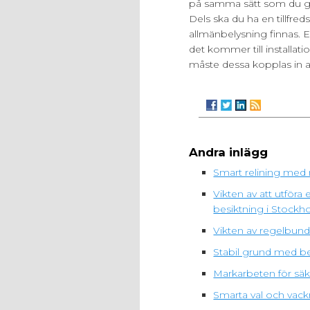
på samma sätt som du gör
Dels ska du ha en tillfre
allmänbelysning finnas. En
det kommer till installati
måste dessa kopplas in av
Andra inlägg
Smart relining med 
Vikten av att utfö
besiktning i Stockh
Vikten av regelbunde
Stabil grund med be
Markarbeten för säk
Smarta val och vack