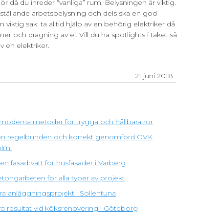
 då du inreder “vanliga” rum. Belysningen är viktig.
dsställande arbetsbelysning och dels ska en god
 viktig sak: ta alltid hjälp av en behörig elektriker då
oner och dragning av el. Vill du ha spotlights i taket så
 en elektriker.
21 juni 2018
moderna metoder för trygga och hållbara rör
ra en regelbunden och korrekt genomförd OVK
olm.
n fasadtvätt för husfasader i Varberg
tongarbeten för alla typer av projekt
ra anläggningsprojekt i Sollentuna
ra resultat vid köksrenovering i Göteborg