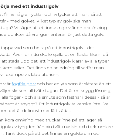
börja med ett industrigolv
 finns några nycklar och vi tycker att man, så att
tår - med golvet. Vilket typ av golv ska man
tstuga? Vi säger att ett industrigolv är en bra lösning
ande punkter då vi argumenterar för just detta golv:
 tappa vad som helst på ett industrigolv - det
kada. Även om du skulle spilla ut en flaska klorin på
 att städa upp det; ett industrigolv klarar av alla typer
kemikalier. Det finns en anledning till varför man
lv i exempelvis laboratorium.
olv är
fogfria golv
och har en yta som är slätare än ett
äljer klinkers till tvättstugan. Det är en snygg lösning,
alla fogar - och alla smuts som fastnar i dessa - så är
sådant är snyggt? Ett industrigolv är kanske inte lika
en det är definitivt mer lättstädat.
an köra omkring med truckar inne på ett lager så
trigolv av tyngden från din tvättmaskin och torktumlare
m. Tänk dock på att det finnas en golvbrunn och