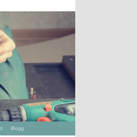
d
Blogg