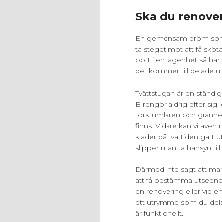
Ska du renover
En gemensam dröm som m
ta steget mot att få sköta
bott i en lägenhet så har 
det kommer till delade 
Tvättstugan är en ständig 
B rengör aldrig efter sig, g
torktumlaren och granne
finns. Vidare kan vi även
kläder då tvättiden gått ut
slipper man ta hänsyn till
Därmed inte sagt att man 
att få bestämma utseende
en renovering eller vid 
ett utrymme som du dels t
är funktionellt.