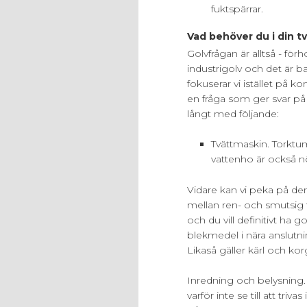
fuktspärrar.
Vad behöver du i din t
Golvfrågan är alltså - för
industrigolv och det är b
fokuserar vi istället på 
en fråga som ger svar på
långt med följande:
Tvättmaskin. Torktuml
vattenho är också n
Vidare kan vi peka på den 
mellan ren- och smutsig t
och du vill definitivt ha 
blekmedel i nära anslutni
Likaså gäller kärl och ko
Inredning och belysning.
varför inte se till att tri