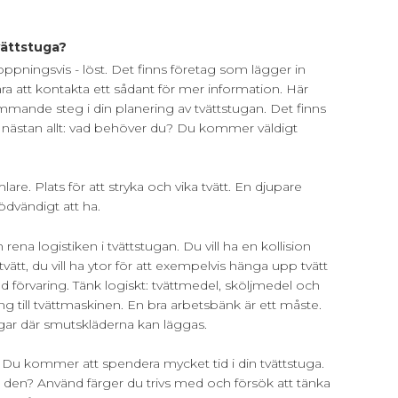
vättstuga?
hoppningsvis - löst. Det finns företag som lägger in
ara att kontakta ett sådant för mer information. Här
kommande steg i din planering av tvättstugan. Det finns
 nästan allt: vad behöver du? Du kommer väldigt
are. Plats för att stryka och vika tvätt. En djupare
ödvändigt att ha.
rena logistiken i tvättstugan. Du vill ha en kollision
vätt, du vill ha ytor för att exempelvis hänga upp tvätt
god förvaring. Tänk logiskt: tvättmedel, sköljmedel och
ng till tvättmaskinen. En bra arbetsbänk är ett måste.
rgar där smutskläderna kan läggas.
 Du kommer att spendera mycket tid i din tvättstuga.
vas i den? Använd färger du trivs med och försök att tänka