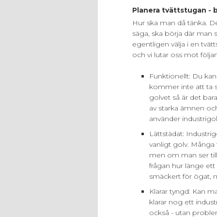
Planera tvättstugan - 
Hur ska man då tänka. Det
säga, ska börja där man s
egentligen välja i en tvät
och vi lutar oss mot följ
Funktionellt: Du kan
kommer inte att ta s
golvet så är det bara
av starka ämnen och 
använder industrigo
Lättstädat: Industrig
vanligt golv. Många v
men om man ser till 
frågan hur länge ett 
smäckert för ögat, m
Klarar tyngd: Kan m
klarar nog ett indus
också - utan proble