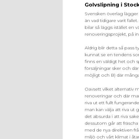
Golvslipning i Stoc
Svensken överlag lägger
än vad tidigare varit falle
bilar så läggs istället en
renoveringsprojekt, på i
Aldrig blir detta så pass
kunnat se en tendens som
finns en väldigt het och
försäljningar sker och där
möjligt och B) där många
Oavsett vilket alternativ
renoveringar och där man
riva ut ett fullt fungera
man kan välja att riva ut g
det absurda i att riva sa
dessutom går att fräscha
med de nya direktiven fr
miljö och vårt klimat i åt