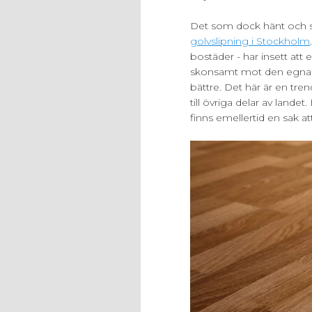
Det som dock hänt och som
golvslipning i Stockholm
bostäder - har insett att 
skonsamt mot den egna pl
bättre. Det här är en tre
till övriga delar av lande
finns emellertid en sak at