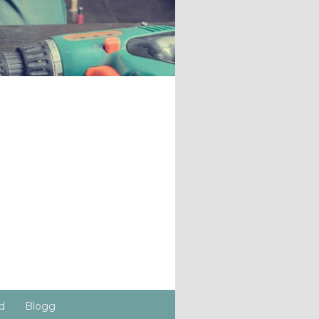
d
Blogg