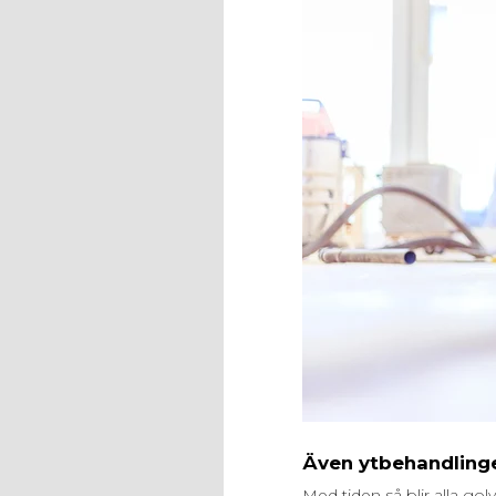
Även ytbehandling
Med tiden så blir alla go