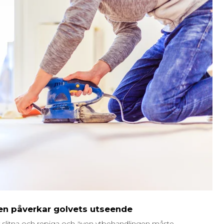
en påverkar golvets utseende
lv slitna och repiga och även ytbehandlingen måste