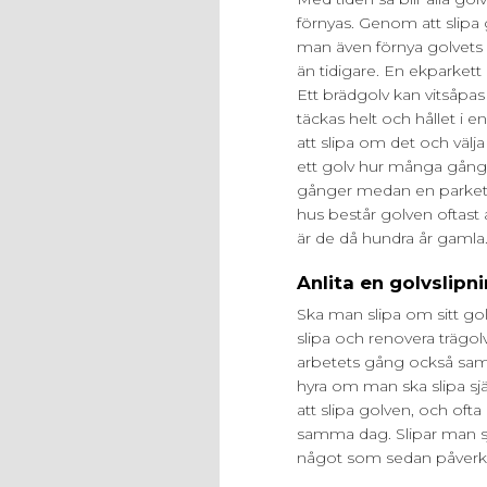
förnyas. Genom att slipa 
man även förnya golvets
än tidigare. En ekparkett
Ett brädgolv kan vitsåpa
täckas helt och hållet i e
att slipa om det och väl
ett golv hur många gånge
gånger medan en parkett i 
hus består golven oftast a
är de då hundra år gamla
Anlita en golvslipn
Ska man slipa om sitt golv
slipa och renovera trägol
arbetets gång också saml
hyra om man ska slipa sjä
att slipa golven, och oft
samma dag. Slipar man själ
något som sedan påverka