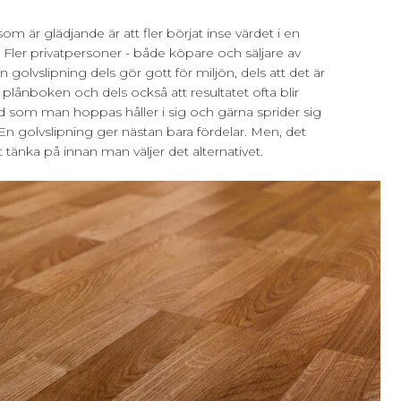
 är glädjande är att fler börjat inse värdet i en
. Fler privatpersoner - både köpare och säljare av
en golvslipning dels gör gott för miljön, dels att det är
ånboken och dels också att resultatet ofta blir
nd som man hoppas håller i sig och gärna sprider sig
t. En golvslipning ger nästan bara fördelar. Men, det
t tänka på innan man väljer det alternativet.