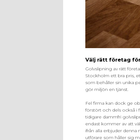
Välj rätt företag f
Golvslipning av rätt företa
Stockholm ett bra pris, e
som behåller sin unika p
gör miljön en tjänst.
Fel firma kan dock ge ob
förstört och dels också i
tidigare dammfri golvsli
endast kommer av att välj
ifrån alla erbjuder denna 
utförare som håller sig