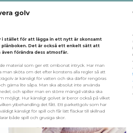
vera golv
1
 i stället för att lägga in ett nytt är skonsamt
r plånboken. Det är också ett enkelt sätt att
h även förändra dess atmosfär.
ande material som ger ett ombonat intryck. Har man
ka man sköta om det efter konstens alla regler så att
 trägolv är känsligt för vatten och ska därför rengöras
och gärna lite såpa. Man ska absolut inte använda
edel, och spiller man en större mängd vätska ska
 möjligt. Hur känsligt golvet är beror också på vilket
 vilken ytbehandling det fått. Ett parkettgolv som har
digt känsligt för spill och får lätt fläckar till skillnad
larar både spill och grusiga skor.