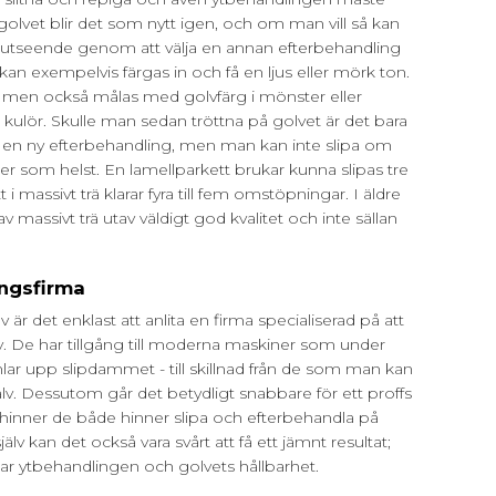
golvet blir det som nytt igen, och om man vill så kan
 utseende genom att välja en annan efterbehandling
 kan exempelvis färgas in och få en ljus eller mörk ton.
s men också målas med golvfärg i mönster eller
n kulör. Skulle man sedan tröttna på golvet är det bara
ja en ny efterbehandling, men man kan inte slipa om
r som helst. En lamellparkett brukar kunna slipas tre
massivt trä klarar fyra till fem omstöpningar. I äldre
v massivt trä utav väldigt god kvalitet och inte sällan
.
ingsfirma
 är det enklast att anlita en firma specialiserad på att
v. De har tillgång till moderna maskiner som under
ar upp slipdammet - till skillnad från de som man kan
lv. Dessutom går det betydligt snabbare för ett proffs
a hinner de både hinner slipa och efterbehandla på
v kan det också vara svårt att få ett jämnt resultat;
r ytbehandlingen och golvets hållbarhet.