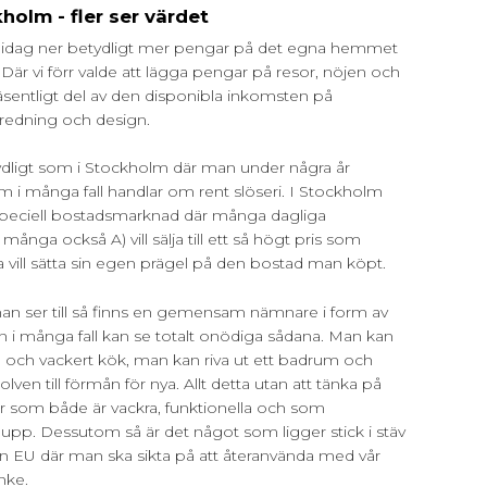
kholm - fler ser värdet
 idag ner betydligt mer pengar på det egna hemmet
t. Där vi förr valde att lägga pengar på resor, nöjen och
 väsentligt del av den disponibla inkomsten på
nredning och design.
 tydligt som i Stockholm där man under några år
 i många fall handlar om rent slöseri. I Stockholm
 speciell bostadsmarknad där många dagliga
 många också A) vill sälja till ett så högt pris som
 vill sätta sin egen prägel på den bostad man köpt.
 man ser till så finns en gemensam nämnare i form av
 i många fall kan se totalt onödiga sådana. Man kan
nde och vackert kök, man kan riva ut ett badrum och
olven till förmån för nya. Allt detta utan att tänka på
ker som både är vackra, funktionella och som
 upp. Dessutom så är det något som ligger stick i stäv
ån EU där man ska sikta på att återanvända med vår
anke.