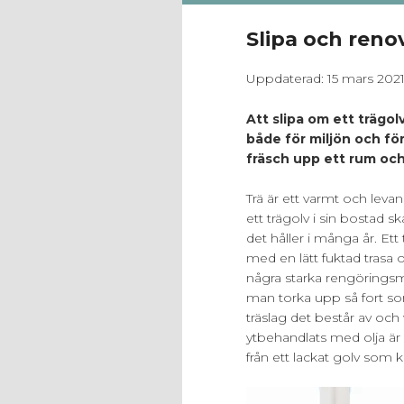
Slipa och reno
Uppdaterad: 15 mars 202
Att slipa om ett trägolv
både för miljön och fö
fräsch upp ett rum oc
Trä är ett varmt och lev
ett trägolv i sin bostad s
det håller i många år. Ett
med en lätt fuktad trasa 
några starka rengöringsm
man torka upp så fort som
träslag det består av och
ytbehandlats med olja är väl
från ett lackat golv som k