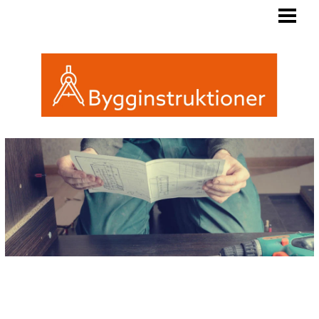
BYGGINSTRUKTIONER
REGLER FRIGGEBOD
ATTEFALL ELLER FRIGGEBOD
INREDA EN FRIGGEBOD
BLOGG