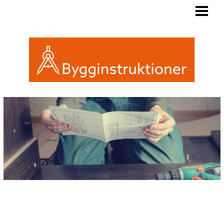
BYGGINSTRUKTIONER
REGLER FRIGGEBOD
ATTEFALL ELLER FRIGGEBOD
INREDA EN FRIGGEBOD
BLOGG