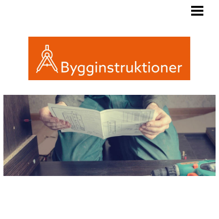
BYGGINSTRUKTIONER
REGLER FRIGGEBOD
ATTEFALL ELLER FRIGGEBOD
INREDA EN FRIGGEBOD
BLOGG