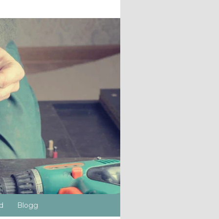
d
Blogg