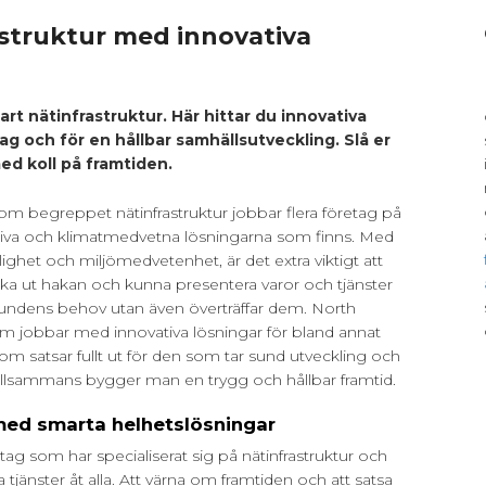
astruktur med innovativa
rt nätinfrastruktur. Här hittar du innovativa
tag och för en hållbar samhällsutveckling. Slå er
ed koll på framtiden.
nom begreppet nätinfrastruktur jobbar flera företag på
ktiva och klimatmedvetna lösningarna som finns. Med
glighet och miljömedvetenhet, är det extra viktigt att
cka ut hakan och kunna presentera varor och tjänster
kundens behov utan även överträffar dem. North
som jobbar med innovativa lösningar för bland annat
 som satsar fullt ut för den som tar sund utveckling och
 Tillsammans bygger man en trygg och hållbar framtid.
 med smarta helhetslösningar
etag som har specialiserat sig på nätinfrastruktur och
ga tjänster åt alla. Att värna om framtiden och att satsa