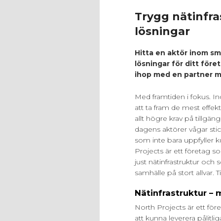
Trygg nätinfr
lösningar
Hitta en aktör inom sma
lösningar för ditt före
ihop med en partner m
Med framtiden i fokus. I
att ta fram de mest effe
allt högre krav på tillgän
dagens aktörer vågar sti
som inte bara uppfyller 
Projects är ett företag 
just nätinfrastruktur och
samhälle på stort allvar.
Nätinfrastruktur –
North Projects är ett för
att kunna leverera pålitli