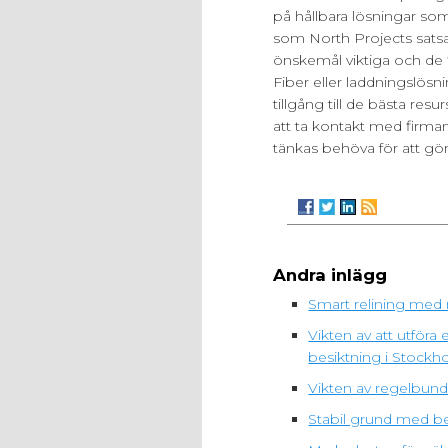
på hållbara lösningar so
som North Projects sats
önskemål viktiga och de f
Fiber eller laddningslösni
tillgång till de bästa resu
att ta kontakt med firman 
tänkas behöva för att gö
Andra inlägg
Smart relining med 
Vikten av att utfö
besiktning i Stockh
Vikten av regelbunde
Stabil grund med be