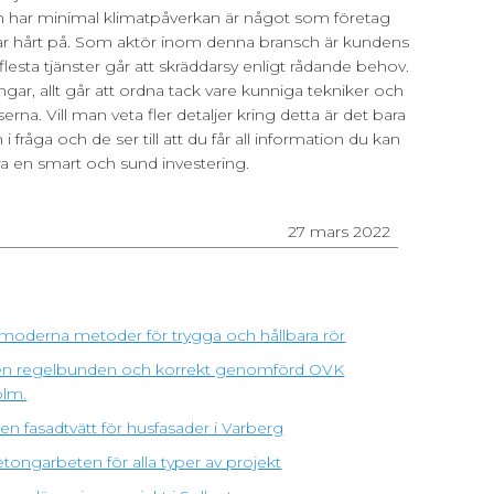
m har minimal klimatpåverkan är något som företag
ar hårt på. Som aktör inom denna bransch är kundens
lesta tjänster går att skräddarsy enligt rådande behov.
ngar, allt går att ordna tack vare kunniga tekniker och
rserna. Vill man veta fler detaljer kring detta är det bara
i fråga och de ser till att du får all information du kan
ra en smart och sund investering.
27 mars 2022
moderna metoder för trygga och hållbara rör
ra en regelbunden och korrekt genomförd OVK
olm.
n fasadtvätt för husfasader i Varberg
tongarbeten för alla typer av projekt