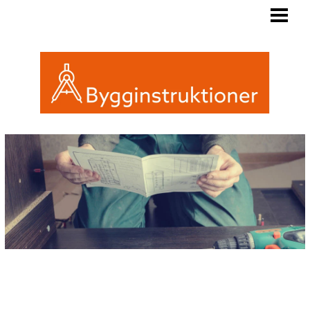
BYGGINSTRUKTIONER
REGLER FRIGGEBOD
ATTEFALL ELLER FRIGGEBOD
INREDA EN FRIGGEBOD
BLOGG