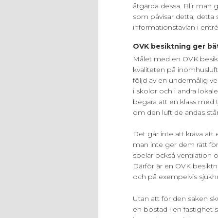
åtgärda dessa. Blir man 
som påvisar detta; detta s
informationstavlan i entr
OVK besiktning ger bä
Målet med en OVK besiktn
kvaliteten på inomhusluft
följd av en undermålig ven
i skolor och i andra loka
begära att en klass med 
om den luft de andas står 
Det går inte att kräva at
man inte ger dem rätt för
spelar också ventilation oc
Därför är en OVK besiktnin
och på exempelvis sjukh
Utan att för den saken sk
en bostad i en fastighet 