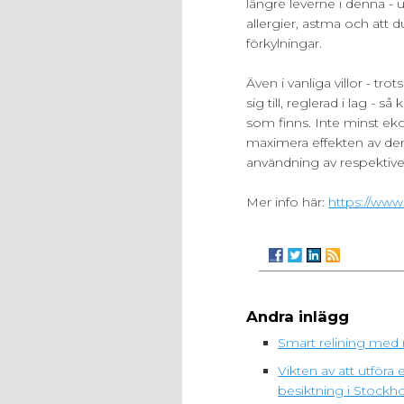
längre leverne i denna - u
allergier, astma och att
förkylningar.
Även i vanliga villor - tr
sig till, reglerad i lag - 
som finns. Inte minst eko
maximera effekten av den 
användning av respektive
Mer info här:
https://www
Andra inlägg
Smart relining med 
Vikten av att utfö
besiktning i Stockh