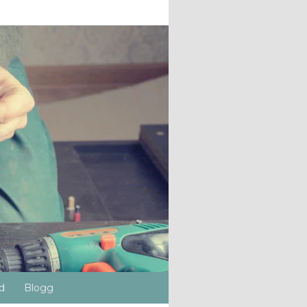
d
Blogg