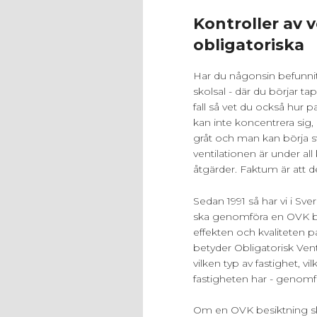
Kontroller av 
obligatoriska
Har du någonsin befunnit 
skolsal - där du börjar ta
fall så vet du också hur 
kan inte koncentrera sig,
gråt och man kan börja sv
ventilationen är under al
åtgärder. Faktum är att det
Sedan 1991 så har vi i S
ska genomföra en OVK bes
effekten och kvaliteten 
betyder Obligatorisk Ven
vilken typ av fastighet, 
fastigheten har - genomf
Om en OVK besiktning skul