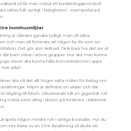
godkänd så får man också ett besiktningsprotokoll
ka sättas fullt synligt i fastigheten - exempelvis på
én.
ttre inomhusmiljöer
ing är således ganska tydligt: man vill säkra
en och man vill förhindra att någon far illa som en
tilation. Det gör stor skillnad. Tänk bara hur det ser ut
ler där barn vistas i större grupper. Hur ska man kunna
tjugo elever ska kunna hålla koncentrationen uppe
helt stilla?
t elever ska nå det allt högre satta målen för betyg om
utsättningar. Miljön är definitivt en sådan och där
h tillgång till fräsch, cirkulerande luft en gigantisk roll.
g också extra viktig i skolor, på förskolor, i bibliotek
us.
ull spela någon mindre roll i vanliga bostäder. Hyr du
som inte klarar av en OVK Besiktning så skulle ett