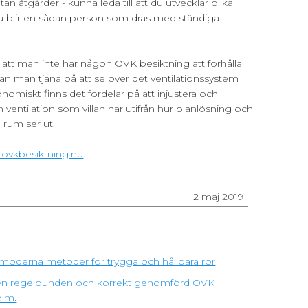
tan åtgärder - kunna leda till att du utvecklar olika
 du blir en sådan person som dras med ständiga
ots att man inte har någon OVK besiktning att förhålla
så kan man tjäna på att se över det ventilationssystem
nomiskt finns det fördelar på att injustera och
ventilation som villan har utifrån hur planlösning och
 rum ser ut.
.ovkbesiktning.nu
.
2 maj 2019
moderna metoder för trygga och hållbara rör
ra en regelbunden och korrekt genomförd OVK
olm.