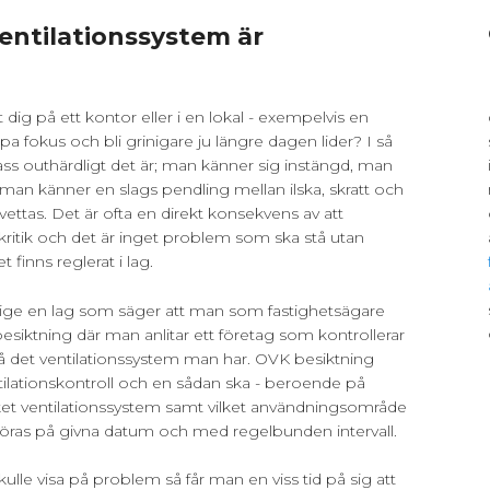
ventilationssystem är
dig på ett kontor eller i en lokal - exempelvis en
ppa fokus och bli grinigare ju längre dagen lider? I så
pass outhärdligt det är; man känner sig instängd, man
 man känner en slags pendling mellan ilska, skratt och
ettas. Det är ofta en direkt konsekvens av att
l kritik och det är inget problem som ska stå utan
 finns reglerat i lag.
verige en lag som säger att man som fastighetsägare
iktning där man anlitar ett företag som kontrollerar
på det ventilationssystem man har. OVK besiktning
tilationskontroll och en sådan ska - beroende på
vilket ventilationssystem samt vilket användningsområde
öras på givna datum och med regelbunden intervall.
le visa på problem så får man en viss tid på sig att