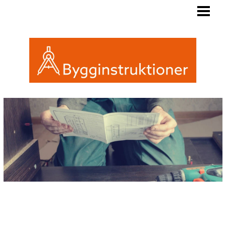
BYGGINSTRUKTIONER
REGLER FRIGGEBOD
ATTEFALL ELLER FRIGGEBOD
INREDA EN FRIGGEBOD
BLOGG