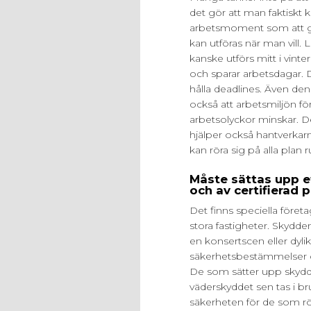
det gör att man faktiskt k
arbetsmoment som att gju
kan utföras när man vill. 
kanske utförs mitt i vint
och sparar arbetsdagar. D
hålla deadlines. Även den
också att arbetsmiljön fö
arbetsolyckor minskar. De
hjälper också hantverkarn
kan röra sig på alla plan
Måste sättas upp e
och av certifierad 
Det finns speciella för
stora fastigheter. Skydd
en konsertscen eller dyli
säkerhetsbestämmelser o
De som sätter upp skyddet
väderskyddet sen tas i bru
säkerheten för de som rö