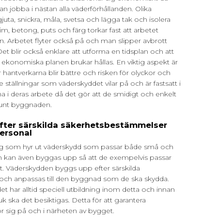
an jobba i nästan alla väderförhållanden. Olika
ta, snickra, måla, svetsa och lägga tak och isolera
Lim, betong, puts och färg torkar fast att arbetet
ern. Arbetet flyter också på och man slipper avbrott
et blir också enklare att utforma en tidsplan och att
 ekonomiska planen brukar hållas. En viktig aspekt är
r hantverkarna blir bättre och risken för olyckor och
 ställningar som väderskyddet vilar på och är fastsatt i
a i deras arbete då det gör att de smidigt och enkelt
 runt byggnaden.
fter särskilda säkerhetsbestämmelser
personal
etag som hyr ut väderskydd som passar både små och
en kan även byggas upp så att de exempelvis passar
kt. Väderskydden byggs upp efter särskilda
ch anpassas till den byggnad som de ska skydda.
 har alltid speciell utbildning inom detta och innan
k ska det besiktigas. Detta för att garantera
r sig på och i närheten av bygget.