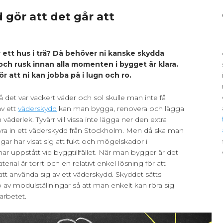
 gör att det går att
r ett hus i trä? Då behöver ni kanske skydda
ch rusk innan alla momenten i bygget är klara.
ör att ni kan jobba på i lugn och ro.
det var vackert väder och sol skulle man inte få
av ett
väderskydd
kan man bygga, renovera och lägga
 väderlek. Tyvärr vill vissa inte lägga ner den extra
yra in ett väderskydd från Stockholm. Men då ska man
ngar har visat sig att fukt och mögelskador i
r uppstått vid byggtillfället. När man bygger är det
aterial är torrt och en relativt enkel lösning för att
att använda sig av ett väderskydd. Skyddet sätts
v modulställningar så att man enkelt kan röra sig
arbetet.