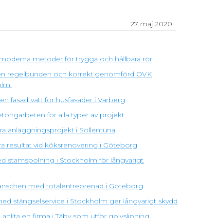
27 maj 2020
moderna metoder för trygga och hållbara rör
ra en regelbunden och korrekt genomförd OVK
olm.
n fasadtvätt för husfasader i Varberg
tongarbeten för alla typer av projekt
ra anläggningsprojekt i Sollentuna
ra resultat vid köksrenovering i Göteborg
d stamspolning i Stockholm för långvarigt
branschen med totalentreprenad i Göteborg
 med stängselservice i Stockholm ger långvarigt skydd
anlita en firma i Täby som utför golvslipning