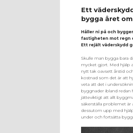
Ett väderskydd
bygga året om
Håller ni på och bygge
fastigheten mot regn o
Ett rejält väderskydd g
Skulle man bygga bara då 
mycket gjort. Med hjälp 
nytt tak oavsett årstid och
kostnad som det är att h
veta att det i undersökni
byggnader ibland redan ha
jätteviktigt att allt byggm
säkerställa problemet är 
dessutom upp med hjälp a
under och fortsätta bygg