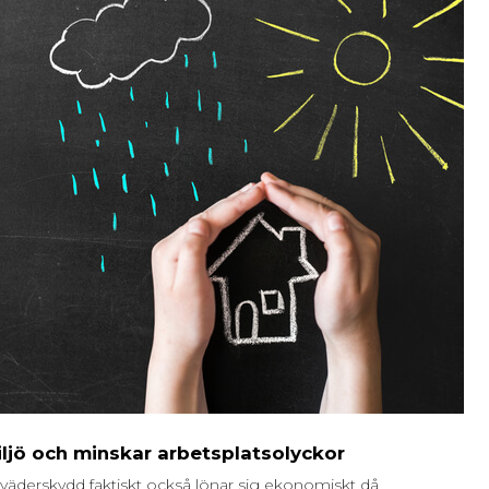
iljö och minskar arbetsplatsolyckor
 väderskydd faktiskt också lönar sig ekonomiskt då