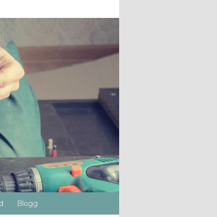
d
Blogg